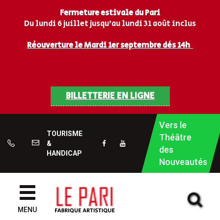
Gestion des traceurs
Fermeture estivale du Pari
Du lundi 6 juillet jusqu’au lundi 31 août inclus
Réouverture le Mardi 1er septembre dès 14h
BILLETTERIE EN LIGNE
Vers le
TOURISME
Théâtre
&
05
LIEN
LIEN
des
HANDICAP
62
VERS
VERS
Nouveautés
51
LE
LA
12
COMPTE
CHAÎNE
Al
00
FACEBOOK
YOUTUBE
MENU
à