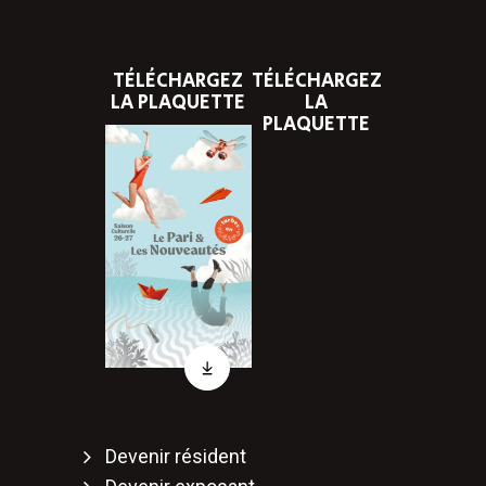
vers
vers
le
la
compte
chaîne
TÉLÉCHARGEZ
Facebook
Youtube
TÉLÉCHARGEZ
LA PLAQUETTE
LA
PLAQUETTE
Télécharger
Devenir résident