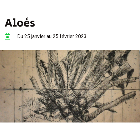
la
re
Aloès
Du
25
janvier
au
25
février
2023